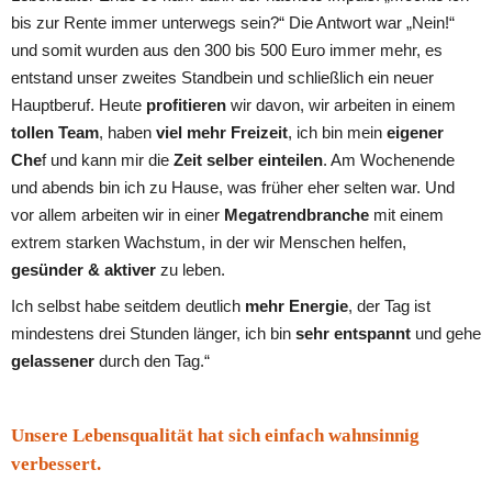
bis zur Rente immer unterwegs sein?“ Die Antwort war „Nein!“ 
und somit wurden aus den 300 bis 500 Euro immer mehr, es 
entstand unser zweites Standbein und schließlich ein neuer 
Hauptberuf. Heute 
profitieren
 wir davon, wir arbeiten in einem 
tollen Team
, haben 
viel mehr Freizeit
, ich bin mein 
eigener 
Che
f und kann mir die 
Zeit selber einteilen
. Am Wochenende 
und abends bin ich zu Hause, was früher eher selten war. Und 
vor allem arbeiten wir in einer 
Megatrendbranche
 mit einem 
extrem starken Wachstum, in der wir Menschen helfen, 
gesünder & aktiver
 zu leben. 
Ich selbst habe seitdem deutlich 
mehr Energie
, der Tag ist 
mindestens drei Stunden länger, ich bin 
sehr entspannt
 und gehe 
gelassener
 durch den Tag.“
Unsere Lebensqualität hat sich einfach wahnsinnig 
verbessert. 