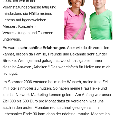
2006. Ich war in der 
Veranstaltungsbranche tätig und 
mindestens die Hälfte meines 
Lebens auf irgendwelchen 
Messen, Konzerten, 
Veranstaltungen und Tourneen 
unterwegs.
Es waren 
sehr schöne Erfahrungen
. Aber wie du dir vorstellen 
kannst, blieben da Familie, Freunde und Bekannte sehr auf der 
Strecke. Wenn jemand gefragt hat wo ich bin, gab es immer 
dieselbe Antwort: „Arbeiten.“ Das war einfach für Heike und mich 
nicht gut. 
Im Sommer 2006 entstand bei mir der Wunsch, meine freie Zeit 
im Hotel sinnvoller zu nutzen. So haben meine Frau Heike und 
ich das Network-Marketing kennen gelernt. Am Anfang war unser 
Ziel 300 bis 500 Euro pro Monat dazu zu verdienen, was uns 
auch in den ersten Monaten recht schnell gelungen ist. Im 
Lebensalter Ende 30 kam dann der nächste Impuls: „Möchte ich 